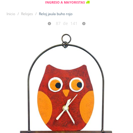
INGRESO A MAYORISTAS
Inicio
/
Relojes
/
Reloj jaula buho rojo
87
de
141