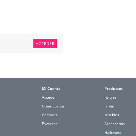
ACCEDER
Mi Cuenta
Productos
Acceder
Relojes
Crear cuenta
Jardín
Compras
Muebles
Favoritos
Accessorios
Halloween