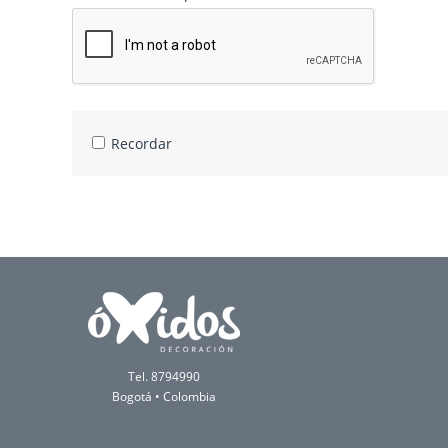
Recordar
Tel. 8794990
Bogotá • Colombia