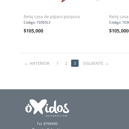
Reloj casa de pájaro púrpura
Reloj casa
Código: 10365L3
Código: 103
$
105,000
$
105,000
ANTERIOR
1
2
3
SIGUIENTE
Tel. 8794990