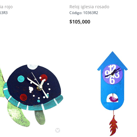
ia rojo
Reloj iglesia rosado
63R3
Código: 10363R2
$
105,000