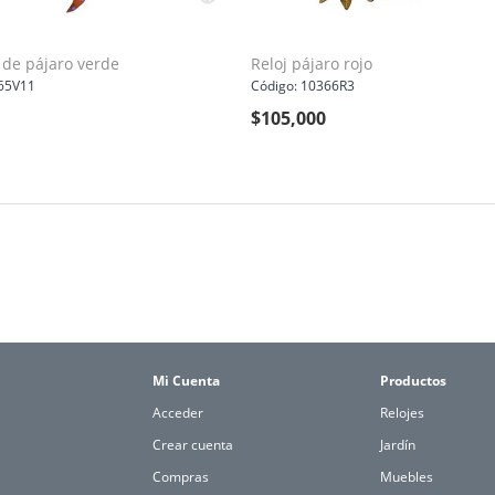
 de pájaro verde
Reloj pájaro rojo
65V11
Código: 10366R3
$
105,000
Mi Cuenta
Productos
Acceder
Relojes
Crear cuenta
Jardín
Compras
Muebles