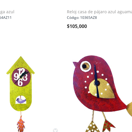
uga azul
Reloj casa de pájaro azul aguam
364AZ11
Código: 10365AZ8
$
105,000