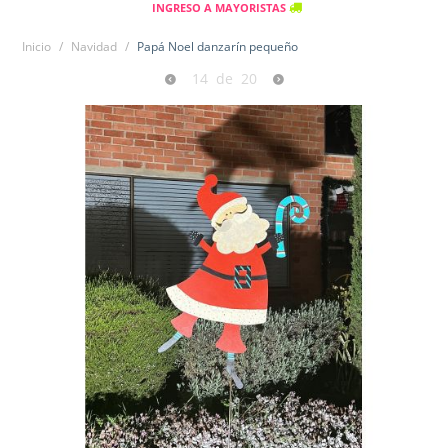
INGRESO A MAYORISTAS
Inicio
/
Navidad
/
Papá Noel danzarín pequeño
14
de
20